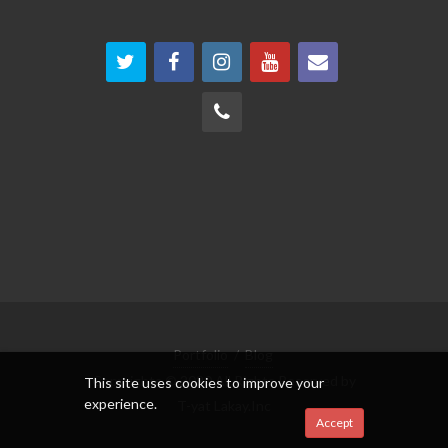
Portfolio
/
Blog
Copyrights © 2020 All Rights Reserved by
This site uses cookies to improve your
experience.
T-yat Lakay.Inc
Accept